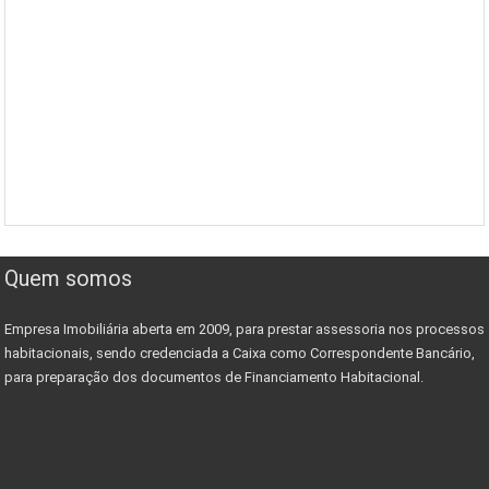
Quem somos
Empresa Imobiliária aberta em 2009, para prestar assessoria nos processos
habitacionais, sendo credenciada a Caixa como Correspondente Bancário,
para preparação dos documentos de Financiamento Habitacional.