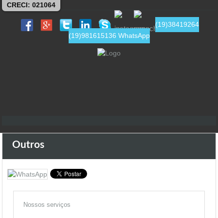
CRECI: 021064
(19)38419264
(19)981615136 WhatsApp
Outros
Nossos serviços