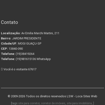
Contato
Localização:
Av Emilia Marchi Martini, 211
Bairro:
JARDIM PRESIDENTE
Cidade/UF:
MOGI GUAÇU-SP
CEP:
13840-090
Telefone:
(19)38419264
Telefone:
(19)981615136 WhatsApp
Você é o visitante 67617
© 2009-2026 Todos os direitos reservados
LSW - Loca Sites Web
[tags
site para corretor
,
corretor de imóveis
,
site para imobiliária
, ]