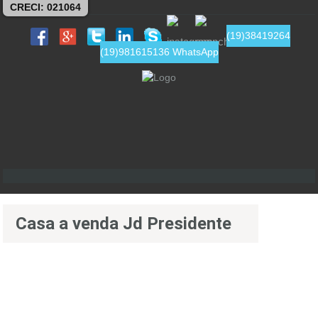
CRECI: 021064
(19)38419264
(19)981615136 WhatsApp
Casa a venda Jd Presidente